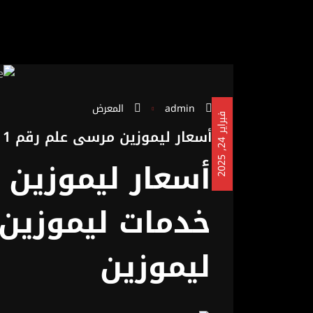
admin
المعرض
ف
5
أسعار ليموزين مرسى علم رقم 1
4
,
أسعار ليموزين
ب
ر
ا
ي
ر
2
2
0
2
خدمات ليموزين
ليموزين