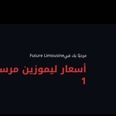
لتجاوز
لى
لمحتوى
مرحبًا بك فيFuture Limousine
أسعار ليموزين مرس
1